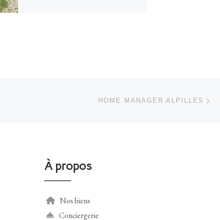
Ar
 ARTICLES
HOME MANAGER ALPILLES
À propos
Nos biens
Conciergerie