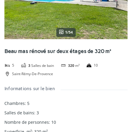
1/54
Beau mas rénové sur deux étages de 320 m²
5
10
3
Salles de bain
320
m²
Saint-Rémy-De-Provence
Informations sur le bien
Chambres
:
5
Salles de bains
:
3
Nombre de personnes
:
10
Superficie, m²
:
320
m²