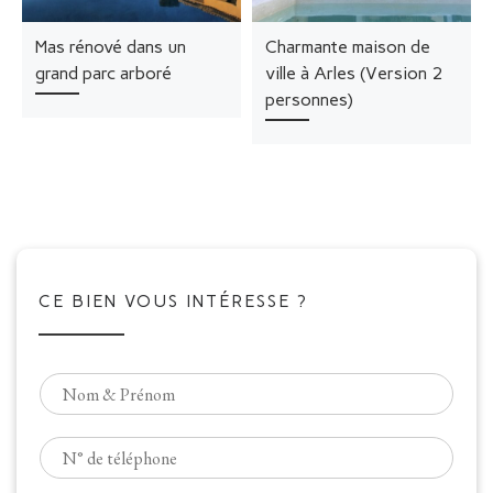
Mas rénové dans un
Charmante maison de
grand parc arboré
ville à Arles (Version 2
personnes)
CE BIEN VOUS INTÉRESSE ?
N
o
m
T
*
é
l