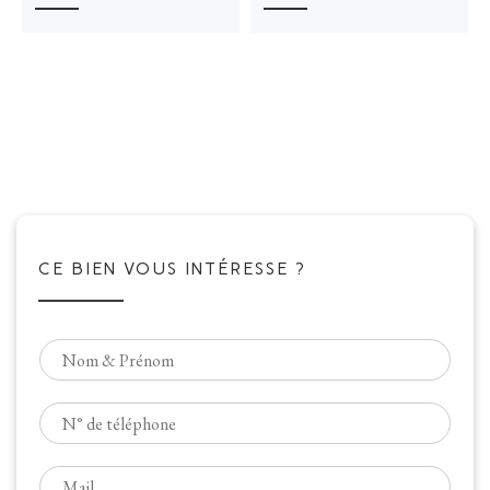
CE BIEN VOUS INTÉRESSE ?
N
o
m
T
*
é
l
E
é