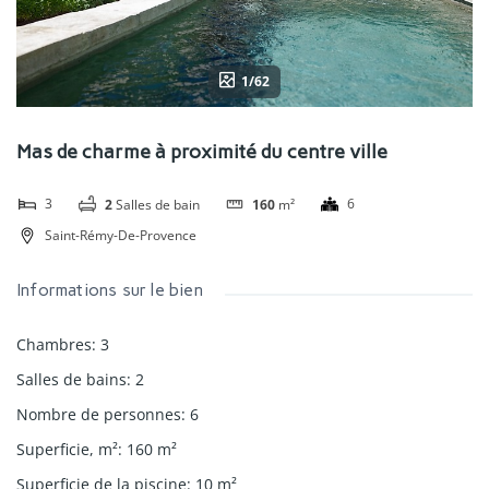
1/62
Mas de charme à proximité du centre ville
3
6
2
Salles de bain
160
m²
Saint-Rémy-De-Provence
Informations sur le bien
Chambres
:
3
Salles de bains
:
2
Nombre de personnes
:
6
Superficie, m²
:
160
m²
Superficie de la piscine
:
10
m²