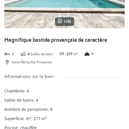
1/42
Magnifique bastide provençale de caractère
4
8
4
Salles de bain
277
m²
Saint-Rémy-De-Provence
Informations sur le bien
Chambres
:
4
Salles de bains
:
4
Nombre de personnes
:
8
Superficie, m²
:
277
m²
Piscine
:
chauffée