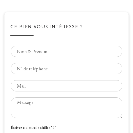
CE BIEN VOUS INTÉRESSE ?
N
o
m
T
*
é
l
E
é
-
p
m
h
M
a
o
e
i
n
s
l
e
s
*
a
C
Écrivez en lettre le chiffre "4"
g
A