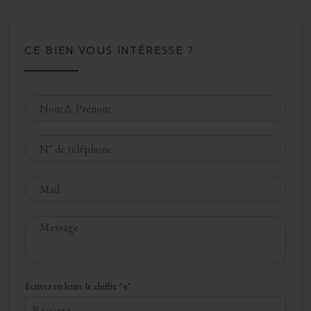
CE BIEN VOUS INTÉRESSE ?
N
o
m
T
*
é
l
E
é
-
p
m
h
M
a
o
e
i
n
s
l
e
s
*
a
C
Écrivez en lettre le chiffre "4"
g
A
e