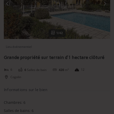
1/42
Lieu événementiel
Grande propriété sur terrain d’1 hectare clôturé
6
12
6
Salles de bain
420
m²
Cogolin
Informations sur le bien
Chambres
:
6
Salles de bains
:
6