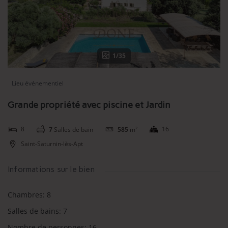
1/35
Lieu événementiel
Grande propriété avec piscine et Jardin
8
16
7
Salles de bain
585
m²
Saint-Saturnin-lès-Apt
Informations sur le bien
Chambres
:
8
Salles de bains
:
7
Nombre de personnes
:
16