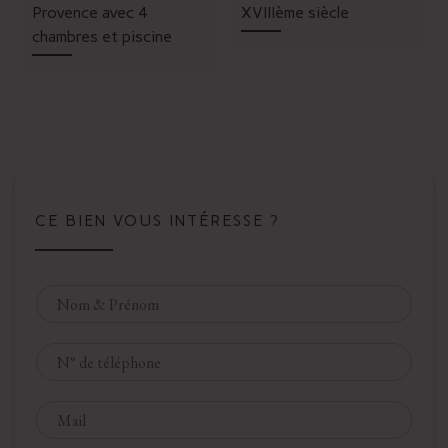
Provence avec 4
XVIIIème siècle
chambres et piscine
CE BIEN VOUS INTÉRESSE ?
N
o
m
T
*
é
l
E
é
-
p