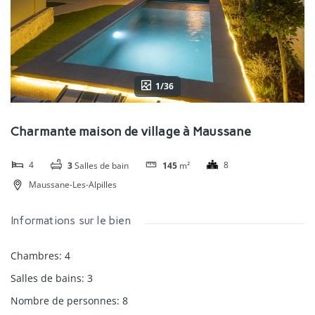
1/36
Charmante maison de village à Maussane
4
8
3
Salles de bain
145
m²
Maussane-Les-Alpilles
Informations sur le bien
Chambres
:
4
Salles de bains
:
3
Nombre de personnes
:
8