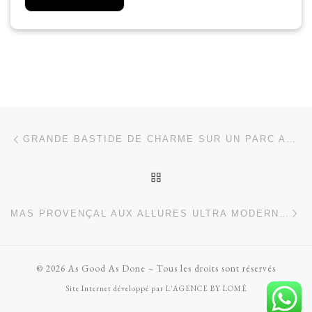
p
e
r
s
o
n
n
a
l
Article précédent
Parcourir les articles
i
GRANDE BASTIDE DE CHARME SUR UN PARC ARBORÉ
s
é
RETOUR À LA LISTE DES
*
Ar
MAS PROVENÇAL AUX ALLURES ULTRA MODERNES
© 2026
As Good As Done
–
Tous les droits sont réservés
Site Internet développé par
L'AGENCE BY LOMÉ